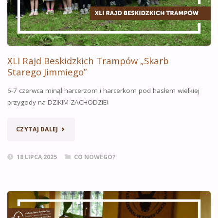
XLI Rajd Beskidzkich Trampów „Skarb
Starego Jimmiego”
6-7 czerwca minął harcerzom i harcerkom pod hasłem wielkiej
przygody na DZIKIM ZACHODZIE!
„XLI
CZYTAJ DALEJ
RAJD
18 LIPCA 2025
CO NOWEGO?
BESKIDZKICH
TRAMPÓW
„SKARB