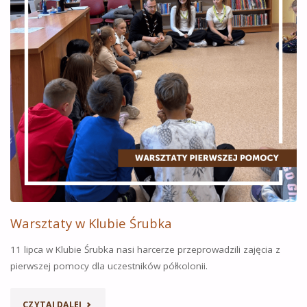
MORZE””
Warsztaty w Klubie Śrubka
11 lipca w Klubie Śrubka nasi harcerze przeprowadzili zajęcia z
pierwszej pomocy dla uczestników półkolonii.
„WARSZTATY
CZYTAJ DALEJ