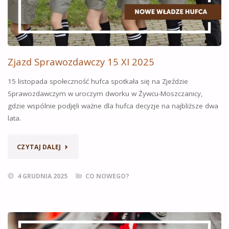
Zjazd Sprawozdawczy 15 XI 2025
15 listopada społeczność hufca spotkała się na Zjeździe
Sprawozdawczym w uroczym dworku w Żywcu-Moszczanicy,
gdzie wspólnie podjęli ważne dla hufca decyzje na najbliższe dwa
lata.
„ZJAZD
CZYTAJ DALEJ
SPRAWOZDAWCZY
4 GRUDNIA 2025
CO NOWEGO?
15
XI
2025”