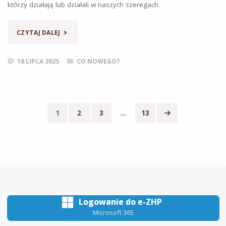
którzy działają lub działali w naszych szeregach.
„SPOTKANIE
CZYTAJ DALEJ
INSTRUKTORÓW”
18 LIPCA 2025
CO NOWEGO?
1
2
3
…
13
Stronicowanie
wpisów
Logowanie do e-ZHP
Microsoft 365