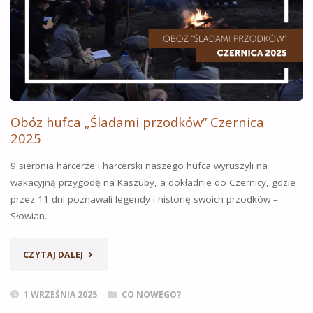
Obóz hufca „Śladami przodków” Czernica
2025
9 sierpnia harcerze i harcerski naszego hufca wyruszyli na
wakacyjną przygodę na Kaszuby, a dokładnie do Czernicy, gdzie
przez 11 dni poznawali legendy i historię swoich przodków –
Słowian.
„OBÓZ
CZYTAJ DALEJ
HUFCA
1 WRZEŚNIA 2025
CO NOWEGO?
„ŚLADAMI