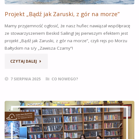
Projekt „Bądź jak Zaruski, z gór na morze”
Mamy przyjemność ogłosić, że nasz hufiec nawiązał współpracę
ze stowarzyszeniem Beskid Sailing! Jej pierwszym efektem jest
projekt „Bądź jak Zaruski, z gór na morze”, czyli rejs po Morzu
Bałtyckim na s/y „Zawisza Czarny”!
„PROJEKT
CZYTAJ DALEJ
„BĄDŹ
7 SIERPNIA 2025
CO NOWEGO?
JAK
ZARUSKI,
Z
GÓR
NA