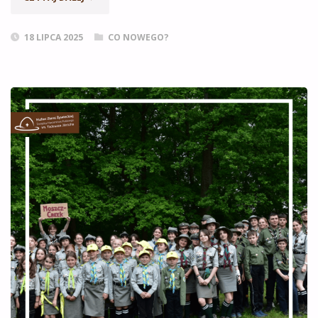
W
18 LIPCA 2025
CO NOWEGO?
KLUBIE
ŚRUBKA”