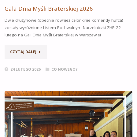
Gala Dnia Myśli Braterskiej 2026
Dwie drużynowe (obecnie również członkinie komendy hufca)
zostały wyróżnione Listem Pochwalnym Naczelniczki ZHP 22
lutego na Gali Dnia Myśli Braterskiej w Warszawie!
„GALA
CZYTAJ DALEJ
DNIA
24 LUTEGO 2026
CO NOWEGO?
MYŚLI
BRATERSKIEJ
2026”