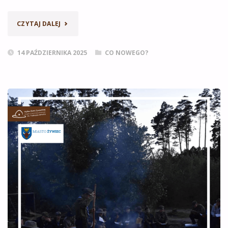
„PLEBISCYT
CZYTAJ DALEJ
„NAGRODA
14 PAŹDZIERNIKA 2025
CO NOWEGO?
KAPELUSZA
DRUHA
TADEUSZA””