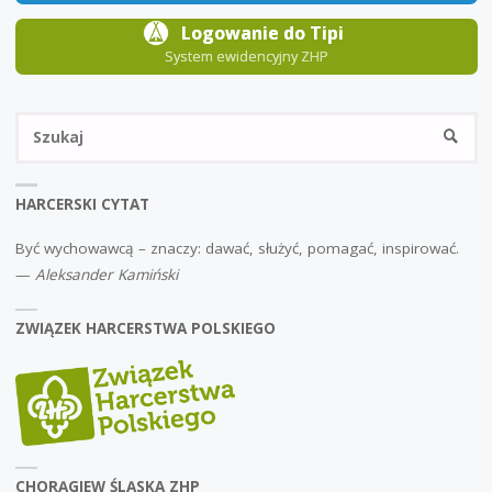
Logowanie do Tipi
System ewidencyjny ZHP
Sz
SZUKA
HARCERSKI CYTAT
Być wychowawcą – znaczy: dawać, służyć, pomagać, inspirować.
—
Aleksander Kamiński
ZWIĄZEK HARCERSTWA POLSKIEGO
CHORĄGIEW ŚLĄSKA ZHP