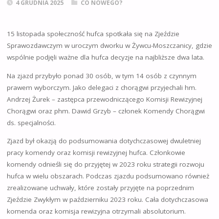
4 GRUDNIA 2025
CO NOWEGO?
15 listopada społeczność hufca spotkała się na Zjeździe
Sprawozdawczym w uroczym dworku w Żywcu-Moszczanicy, gdzie
wspólnie podjęli ważne dla hufca decyzje na najbliższe dwa lata.
Na zjazd przybyło ponad 30 osób, w tym 14 osób z czynnym
prawem wyborczym. Jako delegaci z chorągwi przyjechali hm.
Andrzej Żurek – zastępca przewodniczącego Komisji Rewizyjnej
Chorągwi oraz phm. Dawid Grzyb – członek Komendy Chorągwi
ds. specjalności.
Zjazd był okazją do podsumowania dotychczasowej dwuletniej
pracy komendy oraz komisji rewizyjnej hufca. Członkowie
komendy odnieśli się do przyjętej w 2023 roku strategii rozwoju
hufca w wielu obszarach. Podczas zjazdu podsumowano również
zrealizowane uchwały, które zostały przyjęte na poprzednim
Zjeździe Zwykłym w październiku 2023 roku. Cała dotychczasowa
komenda oraz komisja rewizyjna otrzymali absolutorium.