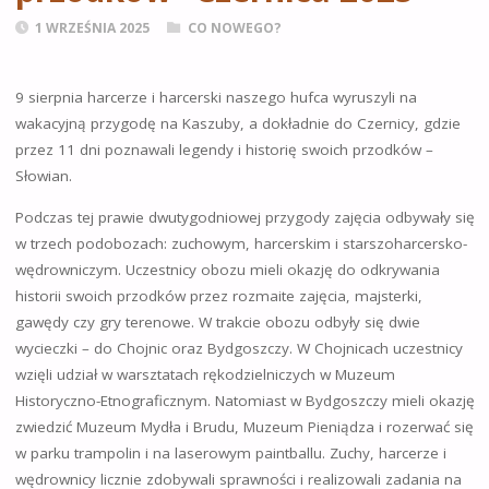
1 WRZEŚNIA 2025
CO NOWEGO?
9 sierpnia harcerze i harcerski naszego hufca wyruszyli na
wakacyjną przygodę na Kaszuby, a dokładnie do Czernicy, gdzie
przez 11 dni poznawali legendy i historię swoich przodków –
Słowian.
Podczas tej prawie dwutygodniowej przygody zajęcia odbywały się
w trzech podobozach: zuchowym, harcerskim i starszoharcersko-
wędrowniczym. Uczestnicy obozu mieli okazję do odkrywania
historii swoich przodków przez rozmaite zajęcia, majsterki,
gawędy czy gry terenowe. W trakcie obozu odbyły się dwie
wycieczki – do Chojnic oraz Bydgoszczy. W Chojnicach uczestnicy
wzięli udział w warsztatach rękodzielniczych w Muzeum
Historyczno-Etnograficznym. Natomiast w Bydgoszczy mieli okazję
zwiedzić Muzeum Mydła i Brudu, Muzeum Pieniądza i rozerwać się
w parku trampolin i na laserowym paintballu. Zuchy, harcerze i
wędrownicy licznie zdobywali sprawności i realizowali zadania na