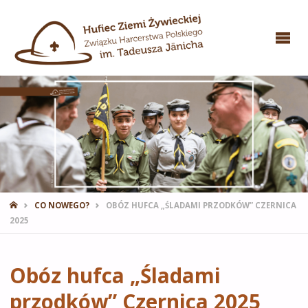
STRONA
CO NOWEGO?
OBÓZ HUFCA „ŚLADAMI PRZODKÓW” CZERNICA
GŁÓWNA
2025
Obóz hufca „Śladami
przodków” Czernica 2025