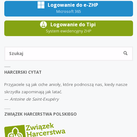
Logowanie do e-ZHP
Microsoft 365
Logowanie do Tipi
System ewidencyjny ZHP
Sz
SZUKA
HARCERSKI CYTAT
Przyjaciele są jak ciche anioły, które podnoszą nas, kiedy nasze
skrzydła zapominają jak latać.
—
Antoine de Saint-Exupéry
ZWIĄZEK HARCERSTWA POLSKIEGO