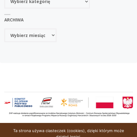
ARCHIWA
Archiwa
OPARTE NA
SEPTERA
&
WORDPRESS.
Ta strona używa ciasteczek (cookies), dzięki którym może
działać lepiej.