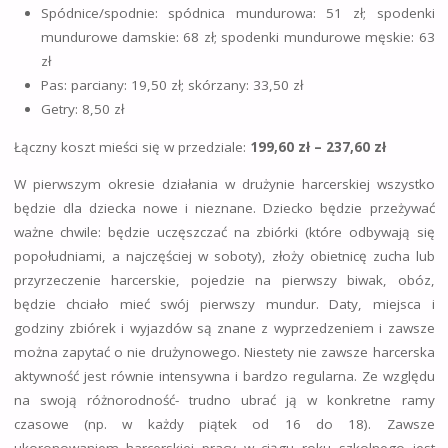
Spódnice/spodnie: spódnica mundurowa: 51 zł; spodenki
mundurowe damskie: 68 zł; spodenki mundurowe męskie: 63
zł
Pas: parciany: 19,50 zł; skórzany: 33,50 zł
Getry: 8,50 zł
Łączny koszt mieści się w przedziale:
199,60 zł – 237,60 zł
W pierwszym okresie działania w drużynie harcerskiej wszystko
będzie dla dziecka nowe i nieznane. Dziecko będzie przeżywać
ważne chwile: będzie uczęszczać na zbiórki (które odbywają się
popołudniami, a najczęściej w soboty), złoży obietnicę zucha lub
przyrzeczenie harcerskie, pojedzie na pierwszy biwak, obóz,
będzie chciało mieć swój pierwszy mundur. Daty, miejsca i
godziny zbiórek i wyjazdów są znane z wyprzedzeniem i zawsze
można zapytać o nie drużynowego. Niestety nie zawsze harcerska
aktywność jest równie intensywna i bardzo regularna. Ze względu
na swoją różnorodność- trudno ubrać ją w konkretne ramy
czasowe (np. w każdy piątek od 16 do 18). Zawsze