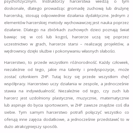
psychofizycznym. Instruktorzy harcerstwa wiedzą o tym
doskonale, dlatego prowadząc gromadę zuchową lub drużynę
harcerską, stosują odpowiednie działania dydaktyczne. Jednym z
elementów harcerskiej metody wychowawczej jest nauka poprzez
działanie. Dlatego na zbiórkach zuchowych dzieci poznają świat
bawiąc się w coś lub kogoś, harcerze uczą się poprzez
uczestnictwo w grach, harcerze starsi – realizację projektów, a
wędrownicy dzięki służbie i pokonywaniu własnych słabości.
Harcerstwo, to przede wszystkim różnorodność. Każdy człowiek,
niezależnie od tego, jakie ma talenty i predyspozycje, może
zostać członkiem ZHP. Tutaj liczy się przede wszystkim chęć
współpracy. Harcerstwo uczy działania w zespole, a jednocześnie
stawia na indywidualność. Niezależnie od tego, czy zuch lub
harcerz jest uzdolniony plastycznie, muzycznie, matematycznie
lub aspiruje do bycia sportowcem, w ZHP zawsze znajdzie coś dla
siebie. Tym samym harcerstwo potrafi połączyć wszystko co
oferują inne zajęcia dodatkowe, a jednocześnie przedstawić to w
dużo atrakcyjniejszy sposób.