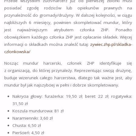
Przede wszystkim zuch/harcerz już od pierwszej zbiórki musi
posiadać zgodę rodziców lub opiekunów prawnych na
przynależność do gromady/drużyny. W dalszej kolejności, w ciągu
najbliższych 6 miesięcy, powinien skompletować mundur, który
jest najważniejszym atrybutem członka ZHP. Ponadto
obowiązkiem każdego członka ZHP jest opłacanie składek. Więcej
informacji o składkach można znaleźć tutaj:
zywiec.zhp.pl/skladka-
czlonkowska/
Nosząc mundur harcerski, członek ZHP identyfikuje się
z organizacją, do której przynależy. Reprezentując swoją drużynę,
buduje wizerunek całego harcerstwa, dlatego tak ważne jest, aby
mundur był jak najszybciej w pełni i dobrze skompletowany.
Nakrycia głowy: furażerka: 19,50 zł; beret: 22 zł; rogatywka:
31,50 zł
Koszula mundurowa: 81 zł
Naramienniki: 3,60 zł
Chusta: 6,50 zł
Pierścień: 4,50 zł