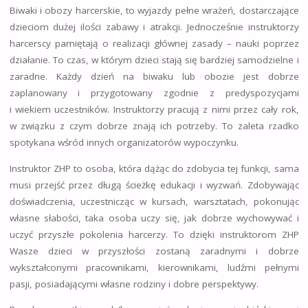
Biwaki i obozy harcerskie, to wyjazdy pełne wrażeń, dostarczające
dzieciom dużej ilości zabawy i atrakcji. Jednocześnie instruktorzy
harcerscy pamiętają o realizacji głównej zasady – nauki poprzez
działanie. To czas, w którym dzieci stają się bardziej samodzielne i
zaradne. Każdy dzień na biwaku lub obozie jest dobrze
zaplanowany i przygotowany zgodnie z predyspozycjami
i wiekiem uczestników. Instruktorzy pracują z nimi przez cały rok,
w związku z czym dobrze znają ich potrzeby. To zaleta rzadko
spotykana wśród innych organizatorów wypoczynku.
Instruktor ZHP to osoba, która dążąc do zdobycia tej funkcji, sama
musi przejść przez długą ścieżkę edukacji i wyzwań. Zdobywając
doświadczenia, uczestnicząc w kursach, warsztatach, pokonując
własne słabości, taka osoba uczy się, jak dobrze wychowywać i
uczyć przyszłe pokolenia harcerzy. To dzięki instruktorom ZHP
Wasze dzieci w przyszłości zostaną zaradnymi i dobrze
wykształconymi pracownikami, kierownikami, ludźmi pełnymi
pasji, posiadającymi własne rodziny i dobre perspektywy.