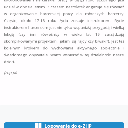
ukoronowaniem harcerskiej pracy w ciągu roku szkolnego jest
udział w obozie letnim. Z czasem nastolatek angażuje się również
w organizowanie harcerskiej pracy dla młodszych harcerzy.
Często, około 17-18 roku życia zostaje instruktorem. Bycie
instruktorem harcerskim jest nie tylko wspaniałą przygodą i wielką
lekcją (czy inni rówieśnicy w wieku lat 19 zarządzają
skomplikowanymi projektami, jakimi są rajdy czy biwaki?). Jest też
kolejnym krokiem do wychowania aktywnego społecznie i
świadomego obywatela. Warto wspierać w tej działalności nasze
dzieci.
(zhp.pl)
Logowanie do e-ZHP