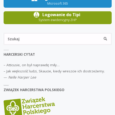
Microsoft 365
Logowanie do Tipi
System ewidencyjny ZHP
Sz
SZUKA
HARCERSKI CYTAT
– Atticusie, on był naprawdę miły…
– Jak większość ludzi, Skaucie, kiedy wreszcie ich dostrzeżemy.
—
Nelle Harper Lee
ZWIĄZEK HARCERSTWA POLSKIEGO