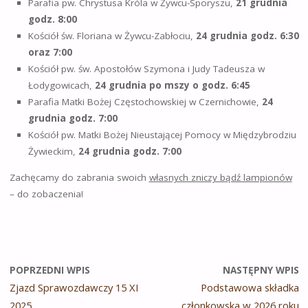
Parafia pw. Chrystusa Króla w Żywcu-Sporyszu,
21 grudnia
godz. 8:00
Kościół św. Floriana w Żywcu-Zabłociu,
24 grudnia godz. 6:30
oraz 7:00
Kościół pw. św. Apostołów Szymona i Judy Tadeusza w
Łodygowicach,
24 grudnia po mszy o godz. 6:45
Parafia Matki Bożej Częstochowskiej w Czernichowie,
24
grudnia godz. 7:00
Kościół pw. Matki Bożej Nieustającej Pomocy w Międzybrodziu
Żywieckim,
24 grudnia godz. 7:00
Zachęcamy do zabrania swoich
własnych zniczy bądź lampionów
– do zobaczenia!
POPRZEDNI WPIS
NASTĘPNY WPIS
Zjazd Sprawozdawczy 15 XI
Podstawowa składka
2025
członkowska w 2026 roku