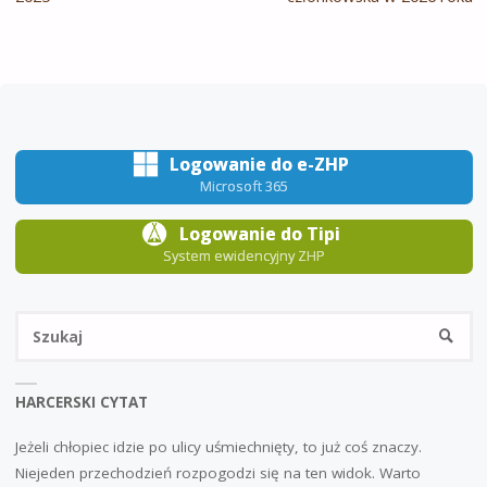
Logowanie do e-ZHP
Microsoft 365
Logowanie do Tipi
System ewidencyjny ZHP
Sz
SZUKA
HARCERSKI CYTAT
Jeżeli chłopiec idzie po ulicy uśmiechnięty, to już coś znaczy.
Niejeden przechodzień rozpogodzi się na ten widok. Warto