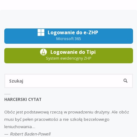
Logowanie do e-ZHP
Microsoft 365
Logowanie do Tipi
System ewidencyjny ZHP
Sz
SZUKA
HARCERSKI CYTAT
Obóz jest podstawową rzeczą w prowadzeniu drużyny. Ale obóz
musi być pełen pracowitości a nie szkołą bezcelowego
leniuchowania…
—
Robert Baden-Powell