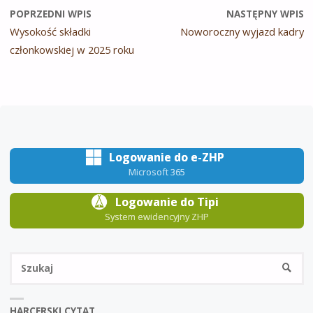
POPRZEDNI WPIS
NASTĘPNY WPIS
Wysokość składki
Noworoczny wyjazd kadry
członkowskiej w 2025 roku
Logowanie do e-ZHP
Microsoft 365
Logowanie do Tipi
System ewidencyjny ZHP
Sz
SZUKA
HARCERSKI CYTAT