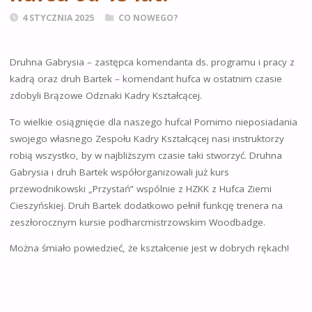
4 STYCZNIA 2025
CO NOWEGO?
Druhna Gabrysia – zastępca komendanta ds. programu i pracy z
kadrą oraz druh Bartek – komendant hufca w ostatnim czasie
zdobyli Brązowe Odznaki Kadry Kształcącej.
To wielkie osiągnięcie dla naszego hufca! Pomimo nieposiadania
swojego własnego Zespołu Kadry Kształcącej nasi instruktorzy
robią wszystko, by w najbliższym czasie taki stworzyć. Druhna
Gabrysia i druh Bartek współorganizowali już kurs
przewodnikowski „Przystań” wspólnie z HZKK z Hufca Ziemi
Cieszyńskiej. Druh Bartek dodatkowo pełnił funkcję trenera na
zeszłorocznym kursie podharcmistrzowskim Woodbadge.
Można śmiało powiedzieć, że kształcenie jest w dobrych rękach!