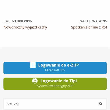
POPRZEDNI WPIS
NASTĘPNY WPIS
Noworoczny wyjazd kadry
Spotkanie online z KSI
Logowanie do e-ZHP
Microsoft 365
Logowanie do Tipi
System ewidencyjny ZHP
Sz
SZUKA