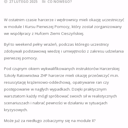
27 LUTEGO 2025
CO NOWEGO?
W ostatnim czasie harcerze i wędrownicy mieli okazję uczestniczyć
w module I Kursu Pierwszej Pomocy, który został zorganizowany
we współpracy z Hufcem Ziemi Cieszyńskiej.
Był to weekend pełny wrażeń, podczas którego uczestnicy
zdobywali podstawową wiedzę i umiejętności z zakresu udzielania
pierwszej pomocy.
Pod czujnym okiem wykwalifikowanych instruktorów Harcerskiej
Szkoły Ratownictwa ZHP harcerze mieli okazję przećwiczyć m.in.
resuscytację krążeniowo-oddechową, opatrywanie ran czy
postępowanie w nagłych wypadkach. Dzięki praktycznym
warsztatom każdy mógł spróbować swoich sił w realistycznych
scenariuszach i nabrać pewności w działaniu w sytuacjach
kryzysowych.
Może już za niedługo zobaczymy się na module II?