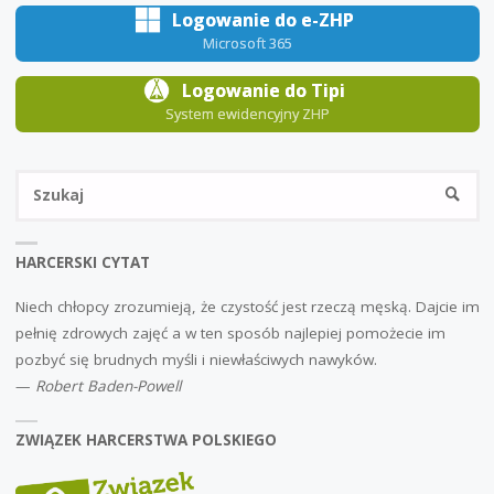
Logowanie do e-ZHP
Microsoft 365
Logowanie do Tipi
System ewidencyjny ZHP
Sz
SZUKA
HARCERSKI CYTAT
Niech chłopcy zrozumieją, że czystość jest rzeczą męską. Dajcie im
pełnię zdrowych zajęć a w ten sposób najlepiej pomożecie im
pozbyć się brudnych myśli i niewłaściwych nawyków.
—
Robert Baden-Powell
ZWIĄZEK HARCERSTWA POLSKIEGO