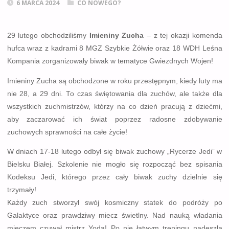
6 MARCA 2024
CO NOWEGO?
29 lutego obchodziliśmy
Imieniny Zucha
– z tej okazji komenda
hufca wraz z kadrami 8 MGZ Szybkie Żółwie oraz 18 WDH Leśna
Kompania zorganizowały biwak w tematyce Gwiezdnych Wojen!
Imieniny Zucha są obchodzone w roku przestępnym, kiedy luty ma
nie 28, a 29 dni.
To czas świętowania dla zuchów, ale także dla
wszystkich zuchmistrzów, którzy na co dzień pracują z dziećmi,
aby zaczarować ich świat poprzez radosne zdobywanie
zuchowych sprawności na całe życie!
W dniach 17-18 lutego odbył się biwak zuchowy „Rycerze Jedi” w
Bielsku Białej. Szkolenie nie mogło się rozpocząć bez spisania
Kodeksu Jedi, którego przez cały biwak zuchy dzielnie się
trzymały!
Każdy zuch stworzył swój kosmiczny statek do podróży po
Galaktyce oraz prawdziwy miecz świetlny. Nad nauką władania
mieczem czuwał mistrz Yoda! Po nie łatwym treningu nadeszła