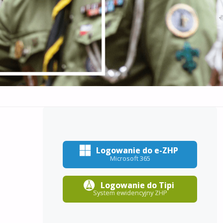
Logowanie do e-ZHP
Microsoft 365
Logowanie do Tipi
System ewidencyjny ZHP