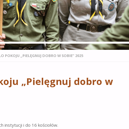
ŁO POKOJU „PIELĘGNUJ DOBRO W SOBIE” 2025
koju „Pielęgnuj dobro w
 instytucji i do 16 kościołów.