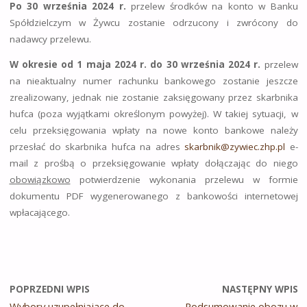
Po 30 września 2024 r.
przelew środków na konto w Banku
Spółdzielczym w Żywcu zostanie odrzucony i zwrócony do
nadawcy przelewu.
W okresie od 1 maja 2024 r. do 30 września 2024 r.
przelew
na nieaktualny numer rachunku bankowego zostanie jeszcze
zrealizowany, jednak nie zostanie zaksięgowany przez skarbnika
hufca (poza wyjątkami określonym powyżej). W takiej sytuacji, w
celu przeksięgowania wpłaty na nowe konto bankowe należy
przesłać do skarbnika hufca na adres
skarbnik@zywiec.zhp.pl
e-
mail z prośbą o przeksięgowanie wpłaty dołączając do niego
obowiązkowo
potwierdzenie wykonania przelewu w formie
dokumentu PDF wygenerowanego z bankowości internetowej
wpłacającego.
POPRZEDNI WPIS
NASTĘPNY WPIS
Wybory uzupełniające do
Podsumowanie obozu w