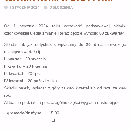
9 STYCZNIA 2024
OGŁOSZENIA
Od 1 stycznia 2024 roku wysokość podstawowej składki
członkowskiej uległa zmianie i teraz będzie wynosić
69 zł/kwartał
.
Składki tak jak dotychczas wpłacamy do
20. dnia
pierwszego
miesiąca kwartału tj.:
I kwartał
– 20 stycznia
II kwartał
– 20 kwietnia
III kwartał
– 20 lipca
IV kwartał
– 20 października
Składki należy wpłacać z góry za
cały kwartał lub od razu za cały
rok.
Aktualnie podział na poszczególne części wygląda następująco:
gromada/drużyna
15,00
zł