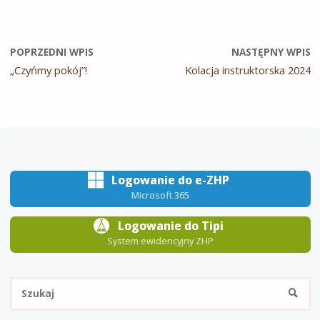
POPRZEDNI WPIS
NASTĘPNY WPIS
„Czyńmy pokój”!
Kolacja instruktorska 2024
Logowanie do e-ZHP
Microsoft 365
Logowanie do Tipi
System ewidencyjny ZHP
Sz
SZUKA