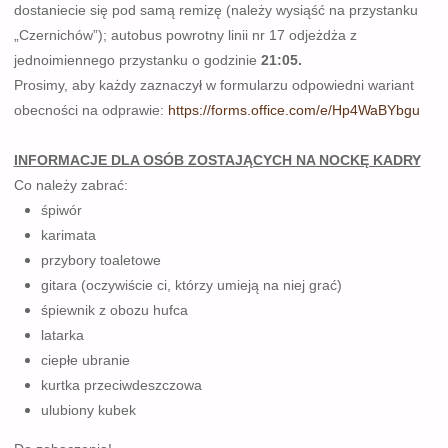
dostaniecie się pod samą remizę (należy wysiąść na przystanku
„Czernichów”); autobus powrotny linii nr 17 odjeżdża z
jednoimiennego przystanku o godzinie
21:05.
Prosimy, aby każdy zaznaczył w formularzu odpowiedni wariant
obecności na odprawie
:
https://forms.office.com/e/Hp4WaBYbgu
INFORMACJE DLA OSÓB ZOSTAJĄCYCH NA NOCKĘ KADRY
Co należy zabrać:
śpiwór
karimata
przybory toaletowe
gitara (oczywiście ci, którzy umieją na niej grać)
śpiewnik z obozu hufca
latarka
ciepłe ubranie
kurtka przeciwdeszczowa
ulubiony kubek