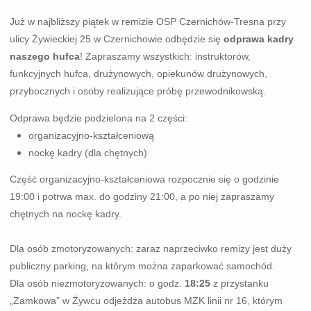
Już w najbliższy piątek w remizie OSP Czernichów-Tresna przy
ulicy Żywieckiej 25 w Czernichowie odbędzie się
odprawa kadry
naszego hufca
! Zapraszamy wszystkich: instruktorów,
funkcyjnych hufca, drużynowych, opiekunów drużynowych,
przybocznych i osoby realizujące próbę przewodnikowską.
Odprawa będzie podzielona na 2 części:
organizacyjno-kształceniową
nockę kadry (dla chętnych)
Część organizacyjno-kształceniowa
rozpocznie się o godzinie
19:00 i potrwa max. do godziny 21:00
, a po niej zapraszamy
chętnych na nockę kadry.
Dla osób zmotoryzowanych: zaraz naprzeciwko remizy jest duży
publiczny parking, na którym można zaparkować samochód.
Dla osób niezmotoryzowanych: o godz.
18:25
z przystanku
„Zamkowa” w Żywcu odjeżdża autobus MZK linii nr 16, którym