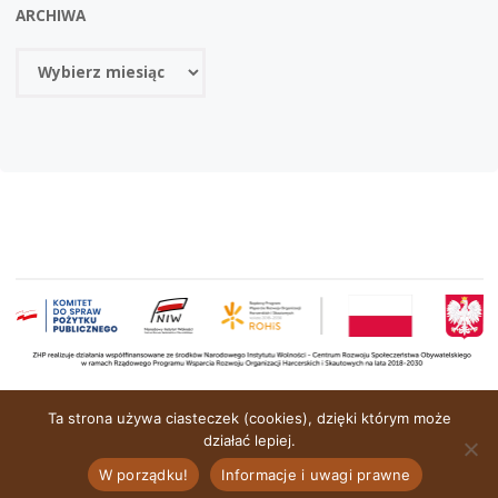
ARCHIWA
Archiwa
OPARTE NA
SEPTERA
&
WORDPRESS.
Ta strona używa ciasteczek (cookies), dzięki którym może
działać lepiej.
W porządku!
Informacje i uwagi prawne